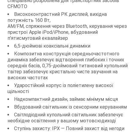
спеціально розроблена для транспортних засобів
CFMOTO
Висококонтрастний РК дисплей, вихідна
потужність 160 Вт,
AM/FM, спряження через Bluetooth, керування через
пристрої Apple iPod/iPhone, вбудований
п’ятисмуговий еквалайзер
6,5-дюймові коаксіальні динаміки
Композитна конструкція середньочастотного
динаміка забезпечує відтворення глибоких і точних
середніх басів, 0,75-дюймовий титановий купольний
твітер забезпечує кристально чисте звучання на
високих частотах
Ударостійкий корпус із поліетилену високої
щільності
Надкомпактний дизайн, займає мінімум місця
Вбудований світильник із сенсорним керуванням
Світлодіодний купольний світильник забезпечує
необхідне освітлення у вашому мотовсюдиході
Ступінь захисту: IPX — Повний захист від негоди