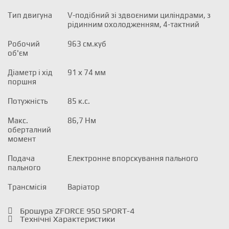
Тип двигуна
V-подібний зі здвоєними циліндрами, з
рідинним охолодженням, 4-тактний
Робочий
963 см.куб
об'єм
Діаметр і хід
91 х 74 мм
поршня
Потужність
85 к.с.
Макс.
86,7 Нм
оберталний
момент
Подача
Електронне впорскування пального
пального
Трансмісія
Варіатор
Брошура ZFORCE 950 SPORT-4
Технічні Характеристики