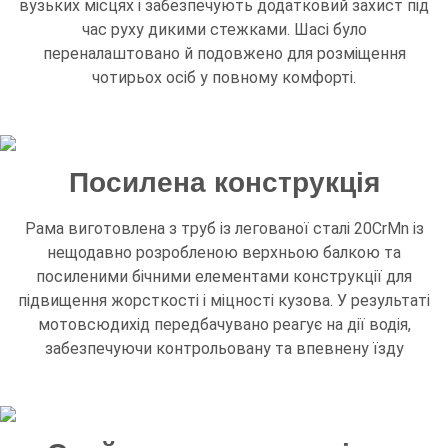
вузьких місцях і забезпечують додатковий захист під
час руху дикими стежками. Шасі було
переналаштовано й подовжено для розміщення
чотирьох осіб у повному комфорті.
Посилена конструкція
Рама виготовлена з труб із легованої сталі 20CrMn із
нещодавно розробленою верхньою балкою та
посиленими бічними елементами конструкції для
підвищення жорсткості і міцності кузова. У результаті
мотовсюдихід передбачувано реагує на дії водія,
забезпечуючи контрольовану та впевнену їзду