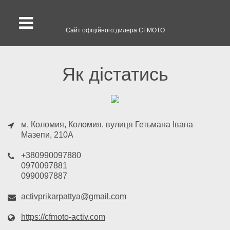
Сайт офіційного дилера CFMOTO
Як дістатись
м. Коломия
, Коломия, вулиця Гетьмана Івана
Мазепи, 210А
+380990097880
0970097881
0990097887
activprikarpattya@gmail.com
https://cfmoto-activ.com