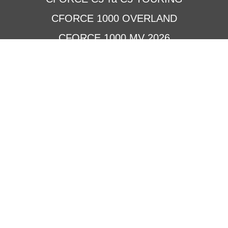
CFORCE 1000 OVERLAND
CFORCE 1000 MV 2026
CFORCE 1000 TOURING 2026
CFORCE 850 TOURING 2026
CFORCE 625 TOURING 2026
CFORCE 520 L 2026
CFORCE 450 L 2026
CFORCE 110
Квадроцикли GOES
Terrox 550L