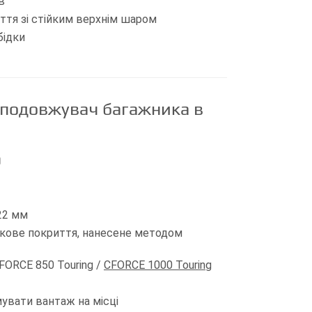
в
ття зі стійким верхнім шаром
бідки
й подовжувач багажника в
0
22 мм
шкове покриття, нанесене методом
FORCE 850 Touring /
CFORCE 1000 Touring
увати вантаж на місці