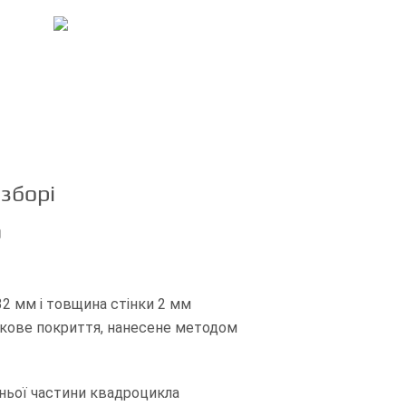
+3
зборі
0
32 мм і товщина стінки 2 мм
шкове покриття, нанесене методом
ньої частини квадроцикла