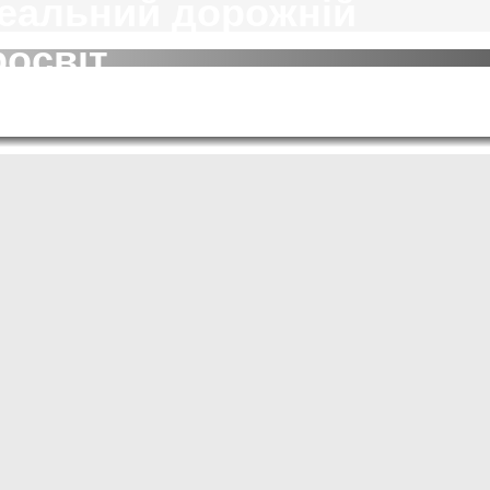
деальний дорожній
росвіт
лоджуйтесь дорожнім просвітом 285 мм із
кими 14-дюймовими легкосплавними
ами, які забезпечать вам безпеку на
січеній місцевості.
ність
URING потужним і