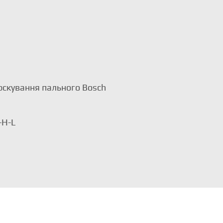
рскування пального Bosch
-H-L