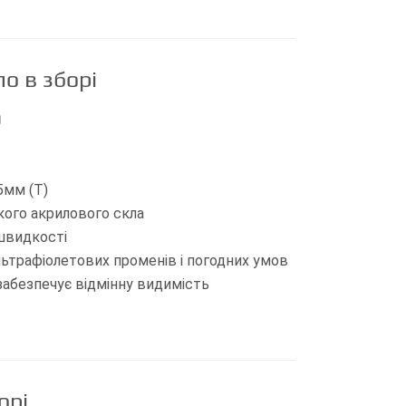
о в зборі
0
5мм (Т)
кого акрилового скла
 швидкості
льтрафіолетових променів і погодних умов
і забезпечує відмінну видимість
орі