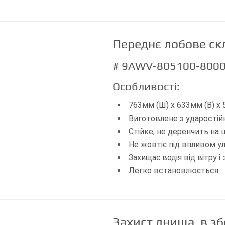
Переднє лобове скл
# 9AWV-805100-800
Особливості:
763мм (Ш) х 633мм (В) х 
Виготовлене з ударостій
Стійке, не деренчить на
Не жовтіє під впливом у
Захищає водія від вітру 
Легко встановлюється
Захист днища, в зб