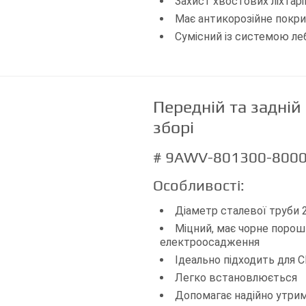
Захист хвостових ліхтарі
Має антикорозійне покри
Сумісний із системою ле
Передній та задні
зборі
# 9AWV-801300-800
Особливості:
Діаметр сталевої труби 
Міцний, має чорне поро
електроосадження
Ідеально підходить для C
Легко встановлюється
Допомагає надійно утрим