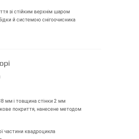
ття зі стійким верхнім шаром
бідки й системою снігоочисника
орі
0
38 мм і товщина стінки 2 мм
шкове покриття, нанесене методом
ої частини квадроцикла