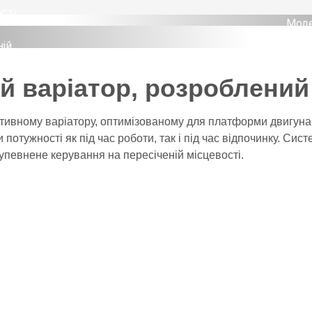
сті
є
Моде
диза
ній
ерше
прин
я
необ
ого
 варіатор, розроблений
не
куль
та
озі й
ство
ції.
я на
ивному варіатору, оптимізованому для платформи двигуна
водн
кого
и потужності як під час роботи, так і під час відпочинку. С
візу
C5
ення
ш упевнене керування на пересіченій місцевості.
ань;
в