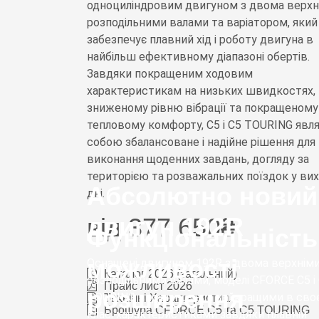
одноциліндровим двигуном з двома верхн
розподільними валами та варіатором, який
забезпечує плавний хід і роботу двигуна в
найбільш ефективному діапазоні обертів.
Завдяки покращеним ходовим
характеристикам на низьких швидкостях,
зниженому рівню вібрації та покращеному
тепловому комфорту, C5 і C5 TOURING явл
собою збалансоване і надійне рішення для
виконання щоденних завдань, догляду за
територією та розважальних поїздок у вих
Абсолютно новий
дні.
двигун 192R
від
377 650₴
Функціональність 
можливості
Оснащені двигуном 192R з двома верхнім
Каталог 2026 (загальний)
розподільними валами, моделі CFORCE C5 і
Прайс лист 2026
розширення
TOURING вирізняються найкращими в сво
Технічні Характеристики
Брошура CFORCE C5 та C5 TOURING
класі характеристиками завдяки плавній