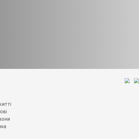
житті
ові
вони
яка