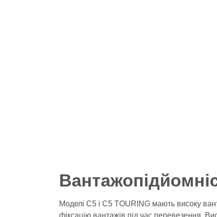
Вантажопідйомніс
Моделі C5 і C5 TOURING мають високу ванта
фіксацію вантажів під час перевезення. Ви