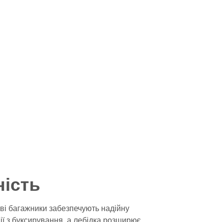
ність
еві багажники забезпечують надійну
ї з буксирування, а лебідка розширює