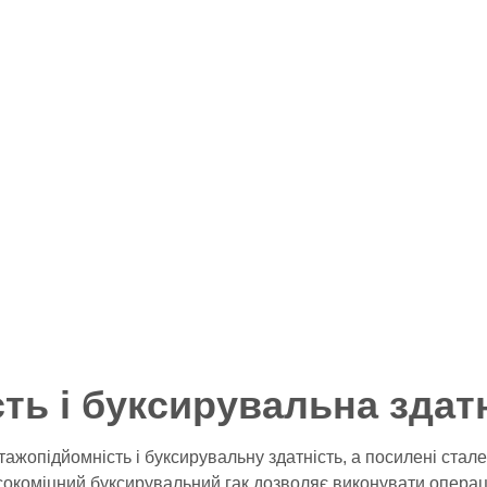
ть і буксирувальна здат
жопідйомність і буксирувальну здатність, а посилені стал
сокоміцний буксирувальний гак дозволяє виконувати операці