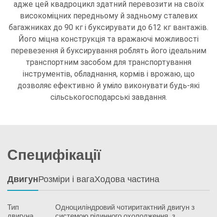
адже цей квадроцикл здатний перевозити на своїх
високоміцних передньому й задньому сталевих
багажниках до 90 кг і буксирувати до 612 кг вантажів.
Його міцна конструкція та вражаючі можливості
перевезення й буксирування роблять його ідеальним
транспортним засобом для транспортування
інструментів, обладнання, кормів і врожаю, що
дозволяє ефективно й уміло виконувати будь-які
сільськогосподарські завдання.
Специфікації
Двигун
Розміри і вага
Ходова частина
Тип
Одноциліндровий чотиритактний двигун з
двигуна
системою рідинного охолодження, з