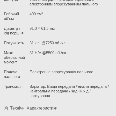
електронним впорскуванням пального
Робочий
400 см³
об'єм
Діаметр і
91.0 × 61.5 мм
хід поршня
Потужність
31 к.с. @7250 об./хв.
Макс.
31 Н/м @5500 об./хв.
оберталний
момент
Подача
Електронне впорскування пального
пального
Трансмісія
Варіатор, Вища передача / нижча передача /
нейтральна передача / задній хід /
паркування
Технічні Характеристики