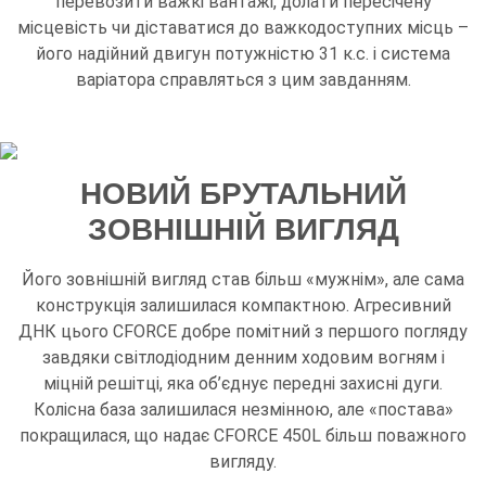
перевозити важкі вантажі, долати пересічену
місцевість чи діставатися до важкодоступних місць –
його надійний двигун потужністю 31 к.с. і система
варіатора справляться з цим завданням.
НОВИЙ БРУТАЛЬНИЙ
ЗОВНІШНІЙ ВИГЛЯД
Його зовнішній вигляд став більш «мужнім», але сама
конструкція залишилася компактною. Агресивний
ДНК цього CFORCE добре помітний з першого погляду
завдяки світлодіодним денним ходовим вогням і
міцній решітці, яка об’єднує передні захисні дуги.
Колісна база залишилася незмінною, але «постава»
покращилася, що надає CFORCE 450L більш поважного
вигляду.