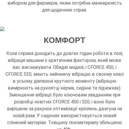
вибором для фермерів, яким потрібна маневреність
для щоденних справ.
КОМФОРТ
Коли справа доходить до довгих годин роботи в полі,
вібрація машини є критичним фактором, який може
вас виснажувати. Обидві моделі, і CFORCE 450, і
CFORCE 520, мають найнижчу вібрацію в своєму класі
в усьому діапазоні крутного моменту (вібрацію
вимірюють на рукоятці керма, сидінні та підніжках).
Зменшення вібрації було ключовим завданням при
розробці новітніх CFORCE 450 і 520, і воно було
вирішене за рахунок оптимізації кріплень двигуна на
новій рамі. У сидіннях використовується новий
спінений матеріал. Товщину піноматеріалу збільшено