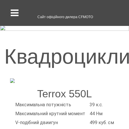
Сайт офіційного дилера CFMOTO
Квадроцикл
Terrox 550L
Максимальна потужність
39 к.с.
Максимальний крутний момент
44 Нм
V-подібний двиигун
499 куб. см