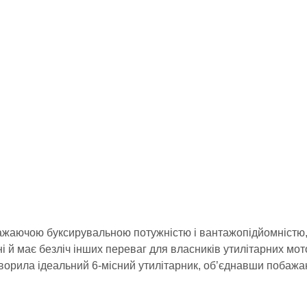
жаючою буксирувальною потужністю і вантажопідйомністю,
і й має безліч інших переваг для власників утилітарних м
орила ідеальний 6-місний утилітарник, об’єднавши побажан