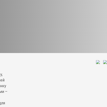
у,
Цей
анку
ми –
для