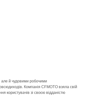
 але й чудовими робочими
отовсюдиходів. Компанія CFMOTO взяла свій
ня користувачів зі своєю відданістю