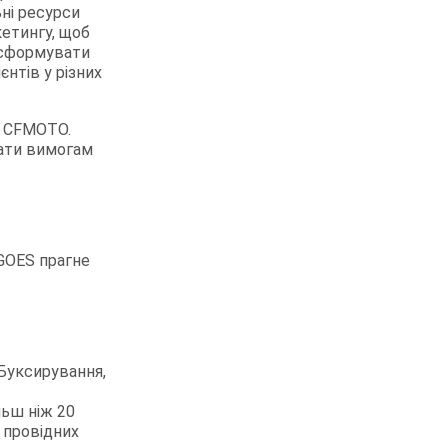
ні ресурси
кетингу, щоб
: сформувати
єнтів у різних
и CFMOTO.
дати вимогам
 GOES прагне
 Буксирування,
льш ніж 20
з провідних