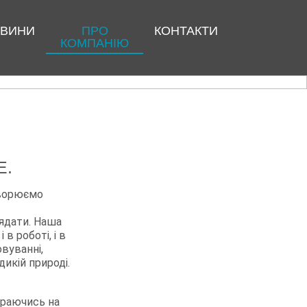
ВИНИ
ПРО
КОНТАКТИ
КОМПАНІЮ
Е.
творюємо
ядати. Наша
в роботі, і в
вуванні,
икій природі.
ираючись на