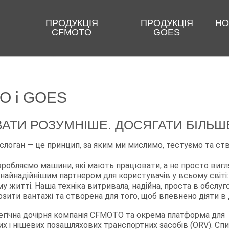
Про GOES
ПРОДУКЦІЯ
ПРОДУКЦІЯ
НО
CFMOTO
GOES
O і GOES
АТИ РОЗУМНІШЕ. ДОСЯГАТИ БІЛЬШ
 слоган — це принцип, за яким ми мислимо, тестуємо та с
зробляємо машини, які мають працювати, а не просто вигл
найнадійнішим партнером для користувачів у всьому світі: і 
 житті. Наша техніка витривала, надійна, проста в обслуго
зити вантажі та створена для того, щоб впевнено діяти в д
егічна дочірня компанія CFMOTO та окрема платформа для
их і нішевих позашляхових транспортних засобів (ORV). Сп