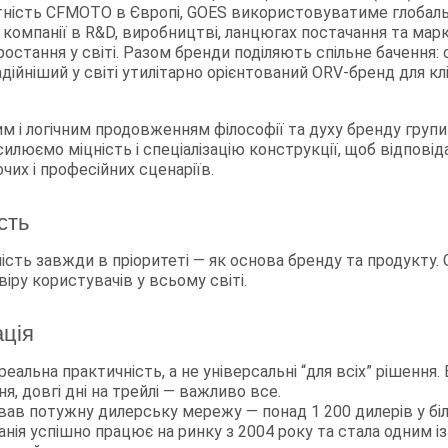
тність CFMOTO в Європі, GOES використовуватиме глобаль
компанії в R&D, виробництві, ланцюгах постачання та мар
остання у світі. Разом бренди поділяють спільне бачення
дійніший у світі утилітарно орієнтований ORV-бренд для клі
м і логічним продовженням філософії та духу бренду груп
илюємо міцність і спеціалізацію конструкції, щоб відпові
чих і професійних сценаріїв.
сть
йність завжди в пріоритеті — як основа бренду та продукту.
іру користувачів у всьому світі.
ація
реальна практичність, а не універсальні “для всіх” рішення.
я, довгі дні на трейлі — важливо все.
ав потужну дилерську мережу — понад 1 200 дилерів у бі
анія успішно працює на ринку з 2004 року та стала одним і