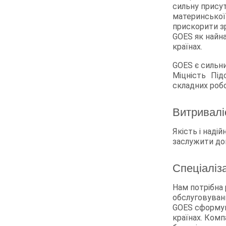
сильну прису
материнської 
прискорити зр
GOES як найна
країнах.
GOES є сильни
Міцність Підс
складних робо
Витривалі
Якість і наді
заслужити дов
Спеціаліз
Нам потрібна 
обслуговуванн
GOES сформув
країнах. Комп