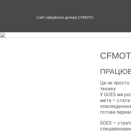
Сайт офіційного дилера CFMOTO
CFMOT
ПРАЦЮВ
Це не просто
техніку.
У GOES ми ро
мета — стати 
повсякденному
готова перево
GOES — страт
спеціалізован