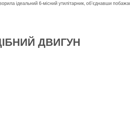
орила ідеальний 6-місний утилітарник, об’єднавши побажан
ІБНИЙ ДВИГУН