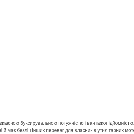
жаючою буксирувальною потужністю і вантажопідйомністю,
і й має безліч інших переваг для власників утилітарних м