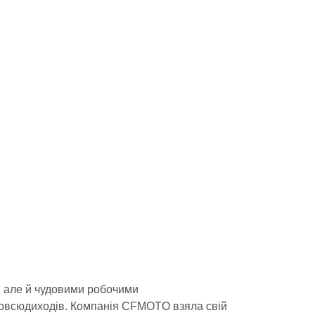
 але й чудовими робочими
отовсюдиходів. Компанія CFMOTO взяла свій