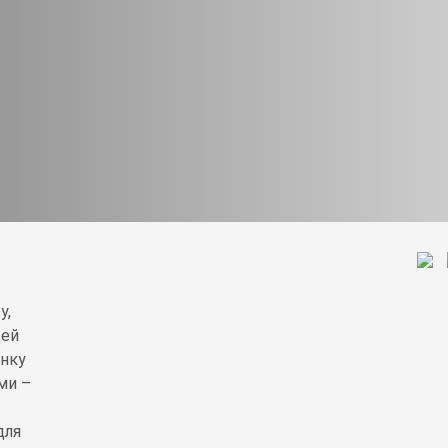
у,
Цей
анку
ми –
для