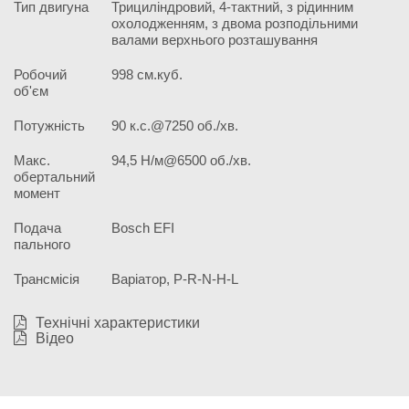
Тип двигуна
Трициліндровий, 4-тактний, з рідинним
охолодженням, з двома розподільними
валами верхнього розташування
Робочий
998 см.куб.
об'єм
Потужність
90 к.с.@7250 об./хв.
Макс.
94,5 Н/м@6500 об./хв.
обертальний
момент
Подача
Bosch EFI
пального
Трансмісія
Варіатор, P-R-N-H-L
Технічні характеристики
Відео